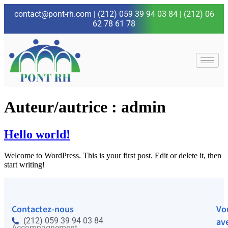
contact@pont-rh.com
|
(212) 059 39 94 03 84
|
(212) 06
62 78 61 78
Auteur/autrice :
admin
Hello world!
Welcome to WordPress. This is your first post. Edit or delete it, then
start writing!
Contactez-nous
Vo
(212) 059 39 94 03 84
av
Accompagnement