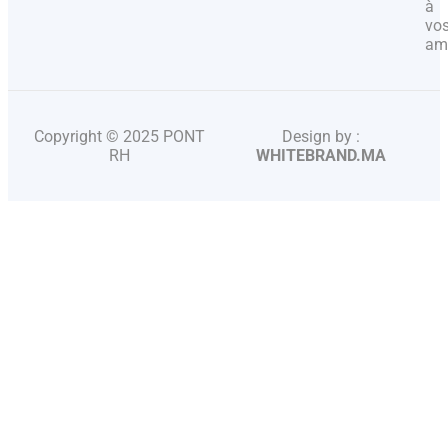
à
vo
amb
Copyright © 2025 PONT
Design by :
RH
WHITEBRAND.MA